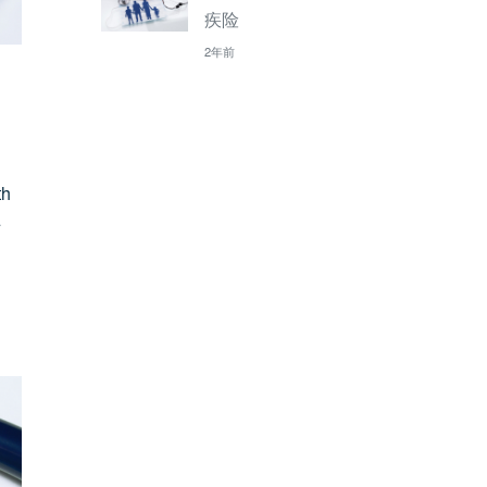
疾险
2年前
h
手